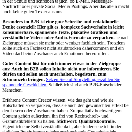
in der Schule und schreiben täglich, ob E-Mail, Messenger-
Nachricht oder private Social-Media-Postings. Aber das allein macht
noch keine guten Texter aus uns.
Besonders im B2B ist eine gute Schreibe und redaktionelle
Denke essenziell: Hier gilt es, komplexe Sachverhalte in leicht
konsumierbare, spannende Texte, plakative Grafiken und
verständliche Videos oder Audio-Formate zu verpacken.
Je nach
Zielgruppe müssen sie mehr oder weniger fachlich sein. Trotzdem
sollte auch ein Fachtext nicht staubtrocken daherkommen und ein
Video darf beim Zuschauer auch Emotionen hervorrufen.
Guter Content löst für mich immer etwas in der Zielgruppe
aus: Auch im B2B sollen Inhalte nicht nur informieren. Sie
dürfen und sollen auch unterhalten, begeistern, zum
Schmunzeln bringen.
Setzen Sie auf Storytelling, erzählen Sie
spannende Geschichten.
Schließlich sind auch B2B-Entscheider
Menschen.
Erfahrene Content Creator wissen, wie das geht und wie sie
Botschaften so verpacken, dass sie auch den gewünschten Effekt bei
den Lesern oder Zuschauern haben. Zu qualitativ hochwertigem
Content gehört außerdem, ihn frei von Rechtschreib- und
Grammatikfehlern zu halten.
Stichwort: Qualitätskontrolle.
Eigentlich eine Selbstverständlichkeit, aber leider sehe ich in der
täglichen Praxis immer wieder erschreckende Gegenbeispiele.