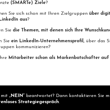
enzte
(SMARTe) Ziele
?
hen Sie sich schon mit Ihren Zielgruppen
über digi
LinkedIn aus
?
n Sie
die Themen, mit denen sich Ihre Wunschkun
n Sie
ein LinkedIn-Unternehmensprofil,
über das Si
ruppen kommunizieren?
Ihre
Mitarbeiter schon als Markenbotschafter auf
 mit
„NEIN“
beantwortet? Dann kontaktieren Sie mi
tenloses Strategiegespräch
.