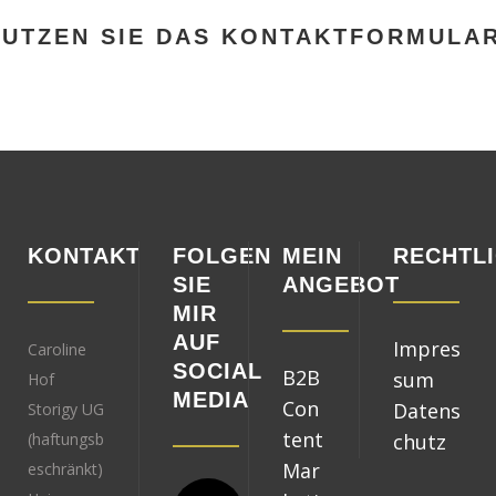
NUTZEN SIE DAS KONTAKTFORMULA
KONTAKT
FOLGEN
MEIN
RECHTL
SIE
ANGEBOT
MIR
AUF
Impres
Caroline
SOCIAL
B2B
sum
Hof
MEDIA
Con
Datens
Storigy UG
tent
(haftungsb
chutz
Mar
eschränkt)