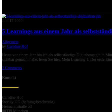
Juni
17
2020
5 Learnings aus einem Jahr als selbstständi
Allgemein
by
Caroline Hof
Heute vor einem Jahr bin ich als selbstständige Digitalstrategin in Mü
sichtbar gemacht habe, lesen Sie hier. Mein Learning 1: Der erste Eind
2 Comments
Kontakt
Caroline Hof
Storigy UG (haftungsbeschränkt)
Heimeranstraße 53
80339 München