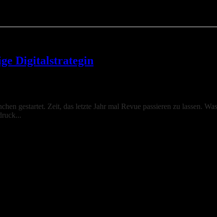
ge Digitalstrategin
nchen gestartet. Zeit, das letzte Jahr mal Revue passieren zu lassen. W
ruck...